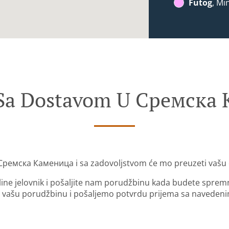
Futog
, Mi
 Sa Dostavom U Сремска
 Сремска Каменица i sa zadovoljstvom će mo preuzeti vašu 
nline jelovnik i pošaljite nam porudžbinu kada budete sprem
 vašu porudžbinu i pošaljemo potvrdu prijema sa naveden