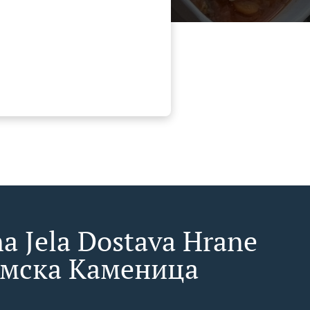
a Jela Dostava Hrane
емска Каменица