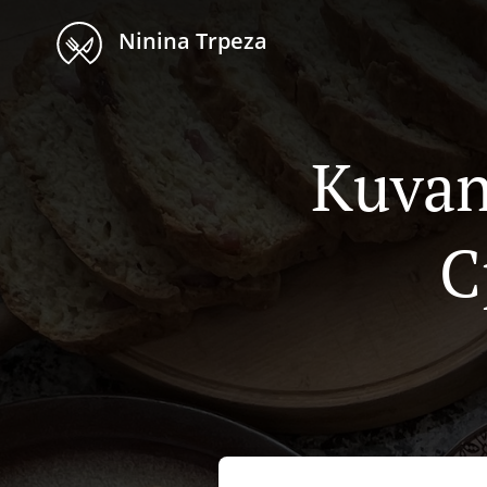
Ninina Trpeza
Kuvan
С