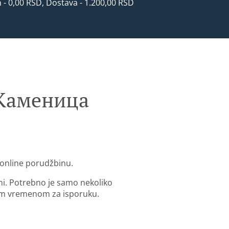
n - 0,00 RSD, Dostava - 1.200,00 RSD
 Каменица
online porudžbinu.
ni. Potrebno je samo nekoliko
im vremenom za isporuku.