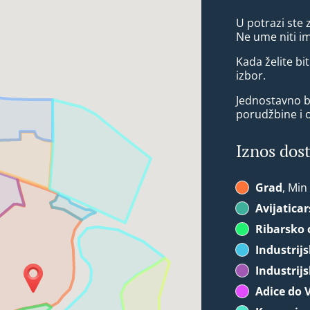
U potrazi ste
Ne ume niti i
Kada želite bit
izbor.
Jednostavno bi
porudžbine i 
Iznos dos
Grad
, Min
Avijatica
Ribarsko 
Industrij
Industrij
Adice do 