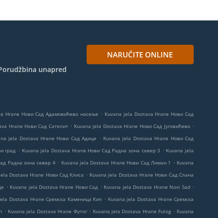
NARUČITE ONLINE
Porudžbina unapred
.
ava Hrane Нови Сад Адамовићево насеље
Kuvana jela Dostava Hrane Нови Сад
.
.
tava Hrane Нови Сад Сателит
Kuvana jela Dostava Hrane Нови Сад Југовићево
.
na jela Dostava Hrane Нови Сад Адице
Kuvana jela Dostava Hrane Нови Сад
.
.
ри град
Kuvana jela Dostava Hrane Нови Сад Радна зона север 3
Kuvana jela
.
.
Сад Радна зона север 4
Kuvana jela Dostava Hrane Нови Сад Лиман 1
Kuvana
.
jela Dostava Hrane Нови Сад Клиса
Kuvana jela Dostava Hrane Нови Сад Слана
.
.
.
де
Kuvana jela Dostava Hrane Нови Сад
Kuvana jela Dostava Hrane Novi Sad
.
jela Dostava Hrane Сремска Каменица Кип
Kuvana jela Dostava Hrane Сремска
.
.
.
n
Kuvana jela Dostava Hrane Футог
Kuvana jela Dostava Hrane Futog
Kuvana