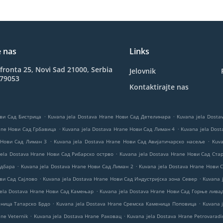
e nas
Links
ronta 25, Novi Sad 21000, Serbia
Jelovnik
479053
Kontaktirajte nas
.
.
ови Сад Бистрица
Kuvana jela Dostava Hrane Нови Сад Детелинара
Kuvana jela Dost
.
.
rane Нови Сад Грбавица
Kuvana jela Dostava Hrane Нови Сад Лиман 4
Kuvana jela Dos
.
.
 Нови Сад Лиман 3
Kuvana jela Dostava Hrane Нови Сад Авијатичарско насеље
Kuva
.
jela Dostava Hrane Нови Сад Рибарско острво
Kuvana jela Dostava Hrane Нови Сад Ста
.
.
одбара
Kuvana jela Dostava Hrane Нови Сад Лиман 2
Kuvana jela Dostava Hrane Нови 
.
.
ови Сад Сајлово
Kuvana jela Dostava Hrane Нови Сад Индустријска зона Север
Kuvana 
.
jela Dostava Hrane Нови Сад Камењар
Kuvana jela Dostava Hrane Нови Сад Горње лива
.
.
еница Татарско Брдо
Kuvana jela Dostava Hrane Сремска Каменица Поповица
Kuvana 
.
.
ne Veternik
Kuvana jela Dostava Hrane Раковац
Kuvana jela Dostava Hrane Petrovaradi