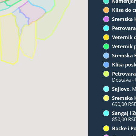
Kamenja
Klisa do c
Sremska 
Petrovara
Veternik 
Veternik 
Sremska 
Klisa posl
Petrovara
Dostava -
Sajlovo
, 
Sremska 
690,00 RS
Sangaj i 
850,00 RS
Bocke i P