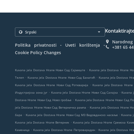
Kontaktirajt
Narodnog f
.
.
Politika privatnosti
Uveti korištenja
+381 65 4
Cookie Policy Changes
.
Kuvana jela Dostava Hrane Нови Сад Сајмиште
Kuvana jela Dostava Hrane Н
.
.
Телеп
Kuvana jela Dostava Hrane Нови Сад Банатић
Kuvana jela Dostava H
.
Kuvana jela Dostava Hrane Нови Сад Роткварија
Kuvana jela Dostava Hrane
.
.
Индустријска зона југ
Kuvana jela Dostava Hrane Нови Сад Салајка
Kuvana 
.
Dostava Hrane Нови Сад Ново гробље
Kuvana jela Dostava Hrane Нови Сад П
.
jela Dostava Hrane Нови Сад Ветерничка рампа
Kuvana jela Dostava Hrane Н
.
.
бара
Kuvana jela Dostava Hrane Нови Сад МЗ Видовданско насеље
Kuvana 
.
Kuvana jela Dostava Hrane Ветерник
Kuvana jela Dostava Hrane Сремска Кам
.
.
Каменица
Kuvana jela Dostava Hrane Петроварадин
Kuvana jela Dostava Hra