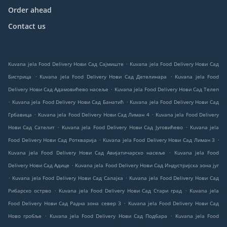
Order ahead
Contact us
.
Kuvana jela Food Delivery Нови Сад Сајмиште
Kuvana jela Food Delivery Нови Сад
.
.
Бистрица
Kuvana jela Food Delivery Нови Сад Детелинара
Kuvana jela Food
.
Delivery Нови Сад Адамовићево насеље
Kuvana jela Food Delivery Нови Сад Телеп
.
.
Kuvana jela Food Delivery Нови Сад Банатић
Kuvana jela Food Delivery Нови Сад
.
.
Грбавица
Kuvana jela Food Delivery Нови Сад Лиман 4
Kuvana jela Food Delivery
.
.
Нови Сад Сателит
Kuvana jela Food Delivery Нови Сад Југовићево
Kuvana jela
.
.
Food Delivery Нови Сад Роткварија
Kuvana jela Food Delivery Нови Сад Лиман 3
.
Kuvana jela Food Delivery Нови Сад Авијатичарско насеље
Kuvana jela Food
.
Delivery Нови Сад Адице
Kuvana jela Food Delivery Нови Сад Индустријска зона југ
.
.
Kuvana jela Food Delivery Нови Сад Салајка
Kuvana jela Food Delivery Нови Сад
.
.
Рибарско острво
Kuvana jela Food Delivery Нови Сад Стари град
Kuvana jela
.
Food Delivery Нови Сад Радна зона север 3
Kuvana jela Food Delivery Нови Сад
.
.
Ново гробље
Kuvana jela Food Delivery Нови Сад Подбара
Kuvana jela Food