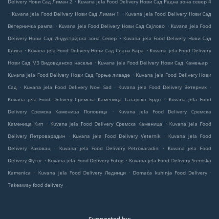
.
Delivery Нови Сад Лиман 2
Kuvana jela Food Delivery Нови Сад Радна зона север 4
.
.
Kuvana jela Food Delivery Нови Сад Лиман 1
Kuvana jela Food Delivery Нови Сад
.
.
Ветерничка рампа
Kuvana jela Food Delivery Нови Сад Сајлово
Kuvana jela Food
.
Delivery Нови Сад Индустријска зона Север
Kuvana jela Food Delivery Нови Сад
.
.
Клиса
Kuvana jela Food Delivery Нови Сад Слана бара
Kuvana jela Food Delivery
.
.
Нови Сад МЗ Видовданско насеље
Kuvana jela Food Delivery Нови Сад Камењар
.
Kuvana jela Food Delivery Нови Сад Горње ливаде
Kuvana jela Food Delivery Нови
.
.
.
Сад
Kuvana jela Food Delivery Novi Sad
Kuvana jela Food Delivery Ветерник
.
Kuvana jela Food Delivery Сремска Каменица Татарско Брдо
Kuvana jela Food
.
Delivery Сремска Каменица Поповица
Kuvana jela Food Delivery Сремска
.
.
Каменица Кип
Kuvana jela Food Delivery Сремска Каменица
Kuvana jela Food
.
.
Delivery Петроварадин
Kuvana jela Food Delivery Veternik
Kuvana jela Food
.
.
Delivery Раковац
Kuvana jela Food Delivery Petrovaradin
Kuvana jela Food
.
.
Delivery Футог
Kuvana jela Food Delivery Futog
Kuvana jela Food Delivery Sremska
.
.
.
Kamenica
Kuvana jela Food Delivery Лединци
Domaća kuhinja Food Delivery
Takeaway food delivery