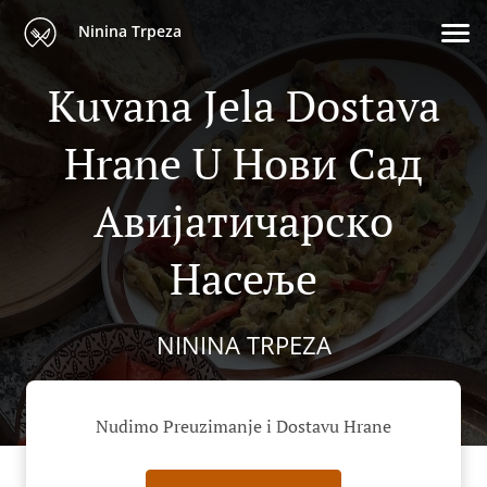
Ninina Trpeza
Kuvana Jela Dostava
Hrane U Нови Сад
Авијатичарско
Насеље
NININA TRPEZA
Nudimo Preuzimanje i Dostavu Hrane