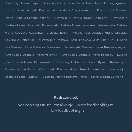
.
Нови Сад Слана бара
Kuvana jela Dostava Hrane Нови Сад МЗ Видовданско
.
.
насеље
Kuvana jela Dostava Hrane Нови Сад Камењар
Kuvana jela Dostava
.
.
Hrane Нови Сад Горње ливаде
Kuvana jela Dostava Hrane Нови Сад
Kuvana jela
.
.
Dostava Hrane Novi Sad
Kuvana jela Dostava Hrane Ветерник
Kuvana jela Dostava
.
Hrane Сремска Каменица Татарско Брдо
Kuvana jela Dostava Hrane Сремска
.
.
Каменица Поповица
Kuvana jela Dostava Hrane Сремска Каменица Кип
Kuvana
.
.
jela Dostava Hrane Сремска Каменица
Kuvana jela Dostava Hrane Петроварадин
.
.
Kuvana jela Dostava Hrane Veternik
Kuvana jela Dostava Hrane Раковац
Kuvana
.
.
jela Dostava Hrane Petrovaradin
Kuvana jela Dostava Hrane Футог
Kuvana jela
.
.
Dostava Hrane Futog
Kuvana jela Dostava Hrane Sremska Kamenica
Kuvana jela
.
.
Dostava Hrane Лединци
Domaća kuhinja Dostava Hrane
Isporuke dostava hrane
Podržano od:
Foodbooking Online Poručivanje | www.foodbooking.rs |
info@foodbooking.rs