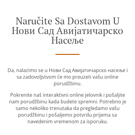
Naručite Sa Dostavom U
Нови Сад Авијатичарско
Насеље
Da, nalazimo se u Нови Сад Авијатичарско насеље i
sa zadovoljstvom će mo preuzeti vašu online
porudžbinu.
Pokrenite naš interaktivni online jelovnik i pošaljite
nam porudžbinu kada budete spremni. Potrebno je
samo nekoliko trenutaka da pregledamo vašu
porudžbinu i pošaljemo potvrdu prijema sa
navedenim vremenom za isporuku.