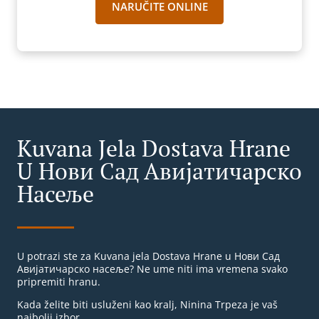
NARUČITE ONLINE
Kuvana Jela Dostava Hrane
U Нови Сад Авијатичарско
Насеље
U potrazi ste za Kuvana jela Dostava Hrane u Нови Сад
Авијатичарско насеље? Ne ume niti ima vremena svako
pripremiti hranu.
Kada želite biti usluženi kao kralj, Ninina Trpeza je vaš
najbolji izbor.