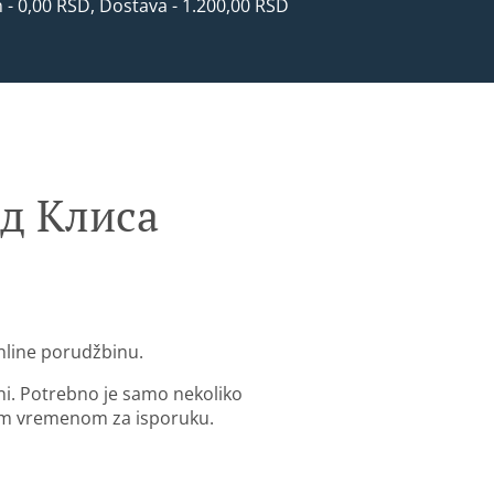
n - 0,00 RSD, Dostava - 1.200,00 RSD
ад Клиса
nline porudžbinu.
ni. Potrebno je samo nekoliko
im vremenom za isporuku.