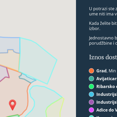
U potrazi ste
ume niti ima 
Kada želite bit
izbor.
Jednostavno bi
porudžbine i 
Iznos dos
Grad
, Min
Avijatica
Ribarsko 
Industrij
Industrij
Adice do 