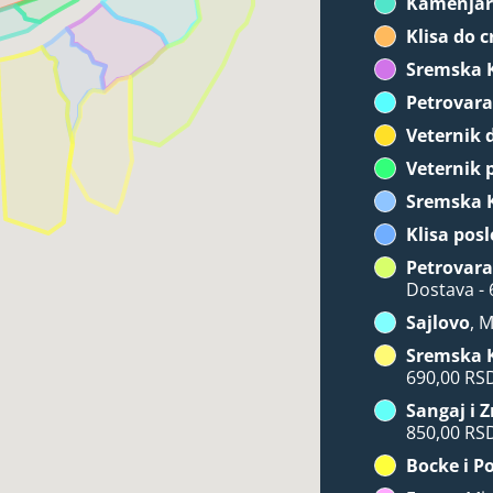
Kamenja
Klisa do c
Sremska 
Petrovara
Veternik 
Veternik 
Sremska 
Klisa posl
Petrovara
Dostava -
Sajlovo
, 
Sremska 
690,00 RS
Sangaj i 
850,00 RS
Bocke i P