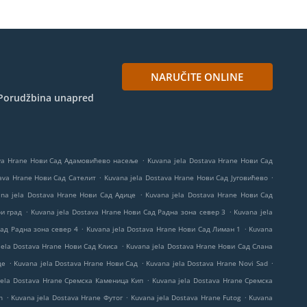
NARUČITE ONLINE
Porudžbina unapred
.
ava Hrane Нови Сад Адамовићево насеље
Kuvana jela Dostava Hrane Нови Сад
.
.
tava Hrane Нови Сад Сателит
Kuvana jela Dostava Hrane Нови Сад Југовићево
.
na jela Dostava Hrane Нови Сад Адице
Kuvana jela Dostava Hrane Нови Сад
.
.
ри град
Kuvana jela Dostava Hrane Нови Сад Радна зона север 3
Kuvana jela
.
.
Сад Радна зона север 4
Kuvana jela Dostava Hrane Нови Сад Лиман 1
Kuvana
.
jela Dostava Hrane Нови Сад Клиса
Kuvana jela Dostava Hrane Нови Сад Слана
.
.
.
де
Kuvana jela Dostava Hrane Нови Сад
Kuvana jela Dostava Hrane Novi Sad
.
jela Dostava Hrane Сремска Каменица Кип
Kuvana jela Dostava Hrane Сремска
.
.
.
n
Kuvana jela Dostava Hrane Футог
Kuvana jela Dostava Hrane Futog
Kuvana