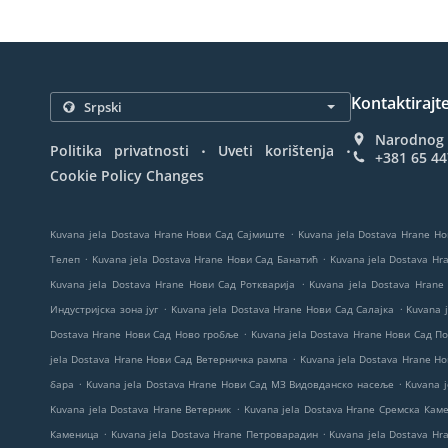
Kontaktirajt
Narodnog f
.
.
Politika privatnosti
Uveti korištenja
+381 65 4
Cookie Policy Changes
.
Kuvana jela Dostava Hrane Нови Сад Сајмиште
Kuvana jela Dostava Hrane Н
.
.
Телеп
Kuvana jela Dostava Hrane Нови Сад Банатић
Kuvana jela Dostava H
.
Kuvana jela Dostava Hrane Нови Сад Роткварија
Kuvana jela Dostava Hrane
.
.
Индустријска зона југ
Kuvana jela Dostava Hrane Нови Сад Салајка
Kuvana 
.
Dostava Hrane Нови Сад Ново гробље
Kuvana jela Dostava Hrane Нови Сад П
.
jela Dostava Hrane Нови Сад Ветерничка рампа
Kuvana jela Dostava Hrane Н
.
.
бара
Kuvana jela Dostava Hrane Нови Сад МЗ Видовданско насеље
Kuvana 
.
Kuvana jela Dostava Hrane Ветерник
Kuvana jela Dostava Hrane Сремска Кам
.
.
Каменица
Kuvana jela Dostava Hrane Петроварадин
Kuvana jela Dostava Hra