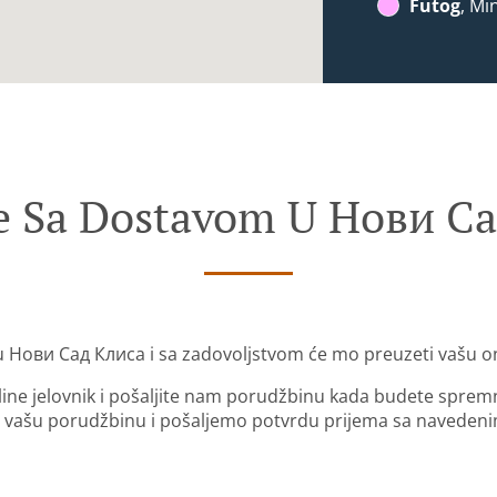
Futog
, Mi
e Sa Dostavom U Нови С
u Нови Сад Клиса i sa zadovoljstvom će mo preuzeti vašu o
nline jelovnik i pošaljite nam porudžbinu kada budete sprem
 vašu porudžbinu i pošaljemo potvrdu prijema sa naveden