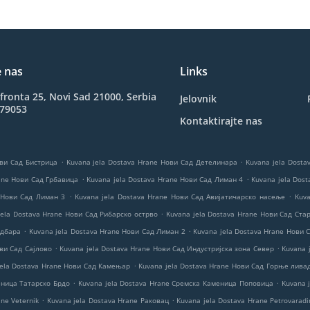
e nas
Links
ronta 25, Novi Sad 21000, Serbia
Jelovnik
479053
Kontaktirajte nas
.
.
ови Сад Бистрица
Kuvana jela Dostava Hrane Нови Сад Детелинара
Kuvana jela Dost
.
.
rane Нови Сад Грбавица
Kuvana jela Dostava Hrane Нови Сад Лиман 4
Kuvana jela Dos
.
.
 Нови Сад Лиман 3
Kuvana jela Dostava Hrane Нови Сад Авијатичарско насеље
Kuva
.
jela Dostava Hrane Нови Сад Рибарско острво
Kuvana jela Dostava Hrane Нови Сад Ста
.
.
одбара
Kuvana jela Dostava Hrane Нови Сад Лиман 2
Kuvana jela Dostava Hrane Нови 
.
.
ови Сад Сајлово
Kuvana jela Dostava Hrane Нови Сад Индустријска зона Север
Kuvana 
.
jela Dostava Hrane Нови Сад Камењар
Kuvana jela Dostava Hrane Нови Сад Горње лива
.
.
еница Татарско Брдо
Kuvana jela Dostava Hrane Сремска Каменица Поповица
Kuvana 
.
.
ne Veternik
Kuvana jela Dostava Hrane Раковац
Kuvana jela Dostava Hrane Petrovaradi